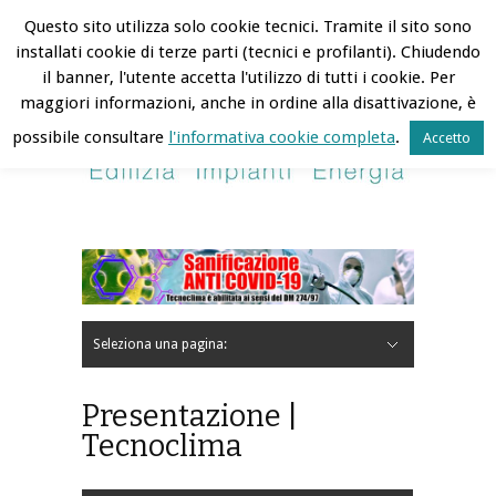
Tecnoclima | 8 August 2026
Questo sito utilizza solo cookie tecnici. Tramite il sito sono
installati cookie di terze parti (tecnici e profilanti). Chiudendo
Hide Navigation
Contatti
Lavora con noi
Area Riservata
il banner, l'utente accetta l'utilizzo di tutti i cookie. Per
maggiori informazioni, anche in ordine alla disattivazione, è
possibile consultare
l'informativa cookie completa
.
Accetto
Seleziona una pagina:
Hide Navigation
Home
L’Azienda
Profilo
Mission
Storia
Certificazioni ed informativa sulla privacy
Riconoscimenti
Siti amici
Realizzazioni
Lavori in corso
Lavori completati
Sostenibilità e cultura
News Eventi
Clienti
Presentazione |
Tecnoclima