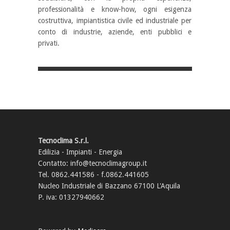
professionalità e know-how, ogni esigenza
costruttiva, impiantistica civile ed industriale per
conto di industrie, aziende, enti pubblici e
privati.
Tecnoclima S.r.l.
Edilizia - Impianti - Energia
Contatto: info@tecnoclimagroup.it
Tel. 0862.441586 - f.0862.441605
Nucleo Industriale di Bazzano 67100 L'Aquila
P. iva: 01327940662