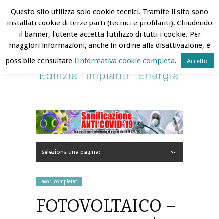
Tecnoclima | 6 August 2026
Questo sito utilizza solo cookie tecnici. Tramite il sito sono
installati cookie di terze parti (tecnici e profilanti). Chiudendo
Hide Navigation
Contatti
Lavora con noi
Area Riservata
il banner, l'utente accetta l'utilizzo di tutti i cookie. Per
maggiori informazioni, anche in ordine alla disattivazione, è
possibile consultare
l'informativa cookie completa
.
Accetto
Seleziona una pagina:
Hide Navigation
Home
L’Azienda
Profilo
Mission
Storia
Certificazioni ed informativa sulla privacy
Riconoscimenti
Siti amici
Realizzazioni
Lavori in corso
Lavori completati
Sostenibilità e cultura
News Eventi
Clienti
Lavori completati
FOTOVOLTAICO –