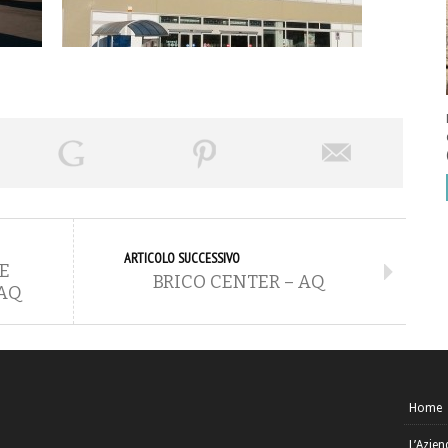
ARTICOLO SUCCESSIVO
E
BRICO CENTER – AQ
 AQ
Home
L’Azien