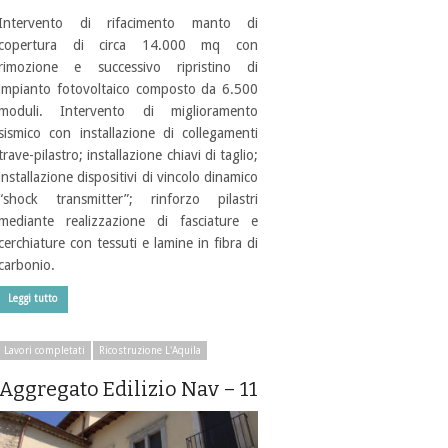
Intervento di rifacimento manto di
copertura di circa 14.000 mq con
rimozione e successivo ripristino di
impianto fotovoltaico composto da 6.500
moduli. Intervento di miglioramento
sismico con installazione di collegamenti
trave-pilastro; installazione chiavi di taglio;
installazione dispositivi di vincolo dinamico
“shock transmitter”; rinforzo pilastri
mediante realizzazione di fasciature e
cerchiature con tessuti e lamine in fibra di
carbonio.
Leggi tutto
Lavori completati
Ricostruzione L'Aquila
Aggregato Edilizio Nav – 11