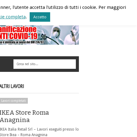
Contatti
Lavora con noi
Area Riservata
nner, l'utente accetta l'utilizzo di tutti i cookie. Per maggiori
kie completa
.
Accetto
ALTRI LAVORI
Lavori completati
IKEA Store Roma
Anagnina
IKEA Italia Retail Srl – Lavori eseguiti presso lo
Store Ikea – Roma Anagnina