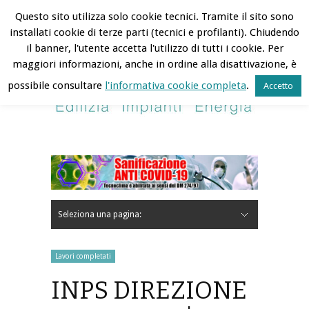
Tecnoclima | 10 August 2026
Questo sito utilizza solo cookie tecnici. Tramite il sito sono
installati cookie di terze parti (tecnici e profilanti). Chiudendo
Hide Navigation
Contatti
Lavora con noi
Area Riservata
il banner, l'utente accetta l'utilizzo di tutti i cookie. Per
maggiori informazioni, anche in ordine alla disattivazione, è
possibile consultare
l'informativa cookie completa
.
Accetto
Seleziona una pagina:
Hide Navigation
Home
L’Azienda
Profilo
Mission
Storia
Certificazioni ed informativa sulla privacy
Riconoscimenti
Siti amici
Realizzazioni
Lavori in corso
Lavori completati
Sostenibilità e cultura
News Eventi
Clienti
Lavori completati
INPS DIREZIONE